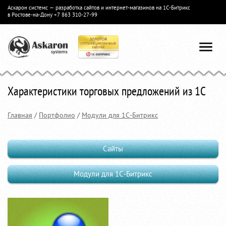
Аскарон системс — разработка сайтов и интернет-магазинов на 1С-Битрикс
в Ростове-на-Дону
+7 863 310-27-99
Характеристики торговых предложений из 1С
Главная
/
Портфолио
/
Модули для 1С-Битрикс
Сайты
Модули для 1С-Битрикс