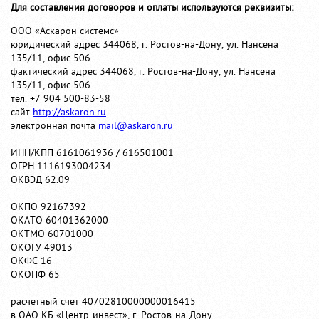
Для составления договоров и оплаты используются реквизиты:
ООО «Аскарон системс»
юридический адрес 344068, г. Ростов-на-Дону, ул. Нансена
135/11, офис 506
фактический адрес 344068, г. Ростов-на-Дону, ул. Нансена
135/11, офис 506
тел. +7 904 500-83-58
сайт
http://askaron.ru
электронная почта
mail@askaron.ru
ИНН/КПП 6161061936 / 616501001
ОГРН 1116193004234
ОКВЭД 62.09
ОКПО 92167392
ОКАТО 60401362000
ОКТМО 60701000
ОКОГУ 49013
ОКФС 16
ОКОПФ 65
расчетный счет 40702810000000016415
в ОАО КБ «Центр-инвест», г. Ростов-на-Дону