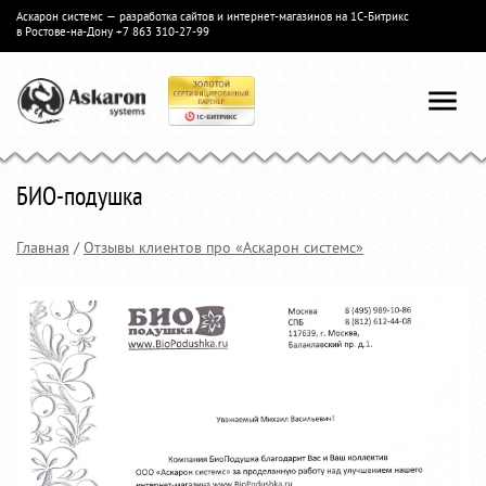
Аскарон системс — разработка сайтов и интернет-магазинов на 1С-Битрикс
в Ростове-на-Дону
+7 863 310-27-99
БИО-подушка
Главная
/
Отзывы клиентов про «Аскарон системс»