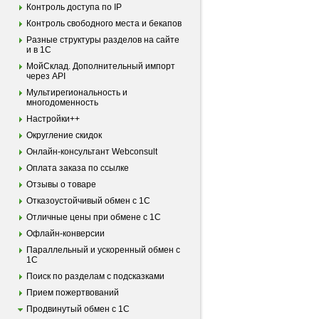
Контроль доступа по IP
Контроль свободного места и бекапов
Разные структуры разделов на сайте
и в 1С
МойСклад. Дополнительный импорт
через API
Мультирегиональность и
многодоменность
Настройки++
Округление скидок
Онлайн-консультант Webconsult
Оплата заказа по ссылке
Отзывы о товаре
Отказоустойчивый обмен с 1С
Отличные цены при обмене с 1С
Офлайн-конверсии
Параллельный и ускоренный обмен с
1С
Поиск по разделам с подсказками
Прием пожертвований
Продвинутый обмен с 1С