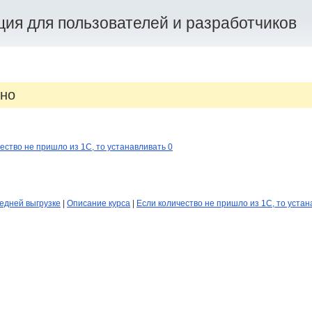
ия для пользователей и разработчиков
но
ествo не пришло из 1С, то устанавливать 0
едней выгрузке
|
Описание курса
|
Если количествo не пришло из 1С, то устан