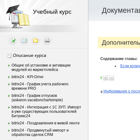
Документац
Учебный курс
Дополнитель
Описание курса
Содержание главы:
Общее об установке и активации
Если колич
модулей из маркетплейса
bitrix24 - KPI-Drive
0
bitrix24 - График учета рабочего
времени PRO
Информация о посл
bitrix24 - График отпусков
(askaron.vacationchartsimple)
bitrix24 - Интеграция c 1С ЗУП. Импорт
в уже существующих пользователей
Битрикс24
bitrix24 - Поздравления в живой ленте
bitrix24 - Продвинутый импорт и
обработка сделок CRM