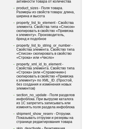
активности товара от количества
product_sizes - Поля товара.
Размеры из свойств товара: длина,
ширина и высота
property_list_to_element - Свойства
элемента. Свойства типа «Список»
скопировать в свойство «Привязка
к элементу». Производитель,
бренд и подобное
property_list_to_string_or_number -
Свойства элемента. Свойство типа
«Список» скопировать в свойство
«Строка» или «Число»
property_xml_id_to_element -
Свойства элемента. Свойство типа
«Строка» (или «Справочник»)
скопировать в свойство «Привязка
к элементу» по XML_ID. (Простой,
без создания и изменения новых
элементов)
section_no_update - Поля разделов
инфоблока. При выгрузке каталога
из 1С запретить записывать или
изменять поля раздела инфоблока
shipment_show_reserv - Отгрузки.
Показывать отгрузки и резервы на
странице редактирования товара
skip_deactivate - Деактивация.