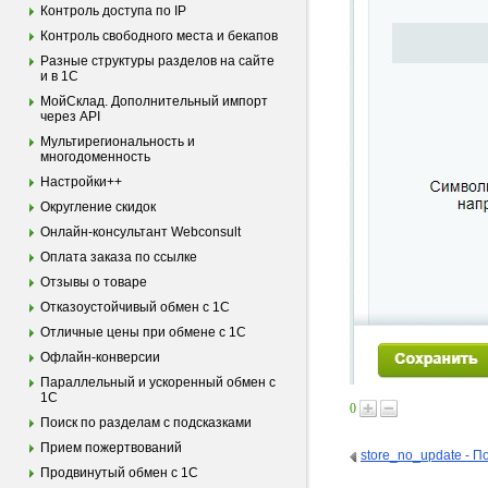
Контроль доступа по IP
Контроль свободного места и бекапов
Разные структуры разделов на сайте
и в 1С
МойСклад. Дополнительный импорт
через API
Мультирегиональность и
многодоменность
Настройки++
Округление скидок
Онлайн-консультант Webconsult
Оплата заказа по ссылке
Отзывы о товаре
Отказоустойчивый обмен с 1С
Отличные цены при обмене с 1С
Офлайн-конверсии
Параллельный и ускоренный обмен с
1С
0
Поиск по разделам с подсказками
Прием пожертвований
store_no_update - П
Продвинутый обмен с 1С