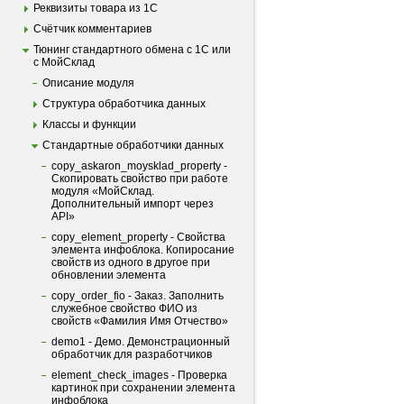
Реквизиты товара из 1С
Счётчик комментариев
Тюнинг стандартного обмена с 1С или
с МойСклад
Описание модуля
Структура обработчика данных
Классы и функции
Стандартные обработчики данных
copy_askaron_moysklad_property -
Скопировать свойство при работе
модуля «МойСклад.
Дополнительный импорт через
API»
copy_element_property - Свойства
элемента инфоблока. Копиросание
свойств из одного в другое при
обновлении элемента
copy_order_fio - Заказ. Заполнить
служебное свойство ФИО из
свойств «Фамилия Имя Отчество»
demo1 - Демо. Демонстрационный
обработчик для разработчиков
element_check_images - Проверка
картинок при сохранении элемента
инфоблока