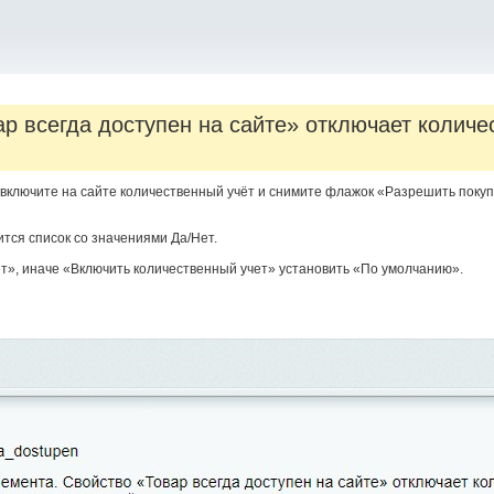
ар всегда доступен на сайте» отключает колич
г включите на сайте количественный учёт и снимите флажок «Разрешить покуп
ится список со значениями Да/Нет.
ет», иначе «Включить количественный учет» установить «По умолчанию».