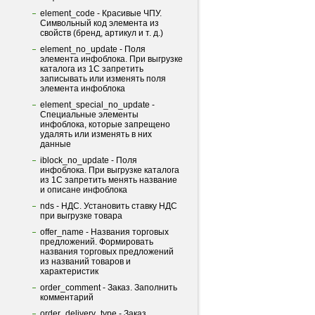
element_code - Красивые ЧПУ.
Символьный код элемента из
свойств (бренд, артикул и т. д.)
element_no_update - Поля
элемента инфоблока. При выгрузке
каталога из 1С запретить
записывать или изменять поля
элемента инфоблока
element_special_no_update -
Специальные элементы
инфоблока, которые запрещено
удалять или изменять в них
данные
iblock_no_update - Поля
инфоблока. При выгрузке каталога
из 1С запретить менять название
и описане инфоблока
nds - НДС. Установить ставку НДС
при выгрузке товара
offer_name - Названия торговых
предложений. Формировать
названия торговых предложений
из названий товаров и
характеристик
order_comment - Заказ. Заполнить
комментарий
order_delivery_type - Заказ.