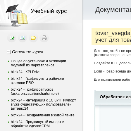
Документац
Учебный курс
tovar_vsegda
учёт для тов
Для того, чтобы не п
Описание курса
(включая разрешение 
Общее об установке и активации
Создайте в 1С дополн
модулей из маркетплейса
Если «Товар всегда д
bitrix24 - KPI-Drive
bitrix24 - График учета рабочего
Для правильной работ
времени PRO
bitrix24 - График отпусков
(askaron.vacationchartsimple)
bitrix24 - Интеграция c 1С ЗУП. Импорт
в уже существующих пользователей
Битрикс24
bitrix24 - Поздравления в живой ленте
bitrix24 - Продвинутый импорт и
обработка сделок CRM