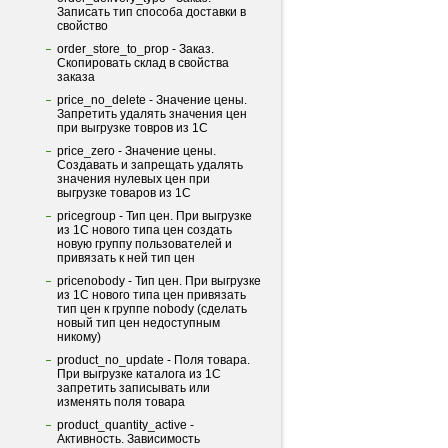
Записать тип способа доставки в
свойство
order_store_to_prop - Заказ.
Скопировать склад в свойства
заказа
price_no_delete - Значение цены.
Запретить удалять значения цен
при выгрузке товров из 1С
price_zero - Значение цены.
Создавать и запрещать удалять
значения нулевых цен при
выгрузке товаров из 1С
pricegroup - Тип цен. При выгрузке
из 1С нового типа цен создать
новую группу пользователей и
привязать к ней тип цен
pricenobody - Тип цен. При выгрузке
из 1С нового типа цен привязать
тип цен к группе nobody (сделать
новый тип цен недоступным
никому)
product_no_update - Поля товара.
При выгрузке каталога из 1С
запретить записывать или
изменять поля товара
product_quantity_active -
Активность. Зависимость