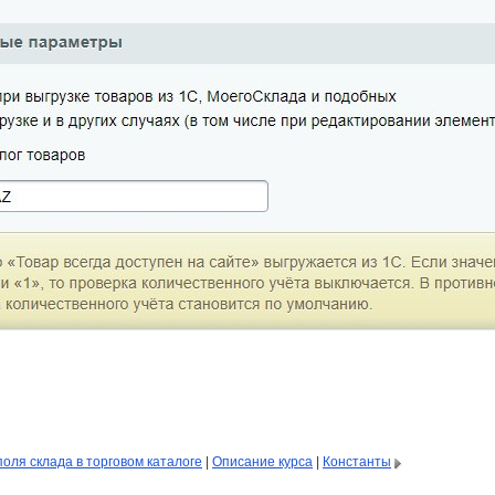
поля склада в торговом каталоге
|
Описание курса
|
Константы