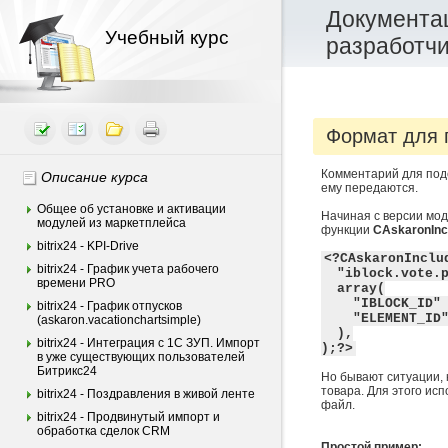
Документац
Учебный курс
разработч
Формат для 
Комментарий для подс
Описание курса
ему передаются.
Общее об установке и активации
Начиная с версии мод
модулей из маркетплейса
функции
CAskaronIncl
bitrix24 - KPI-Drive
<?CAskaronInclu
bitrix24 - График учета рабочего
"iblock.vote.p
времени PRO
array(
"IBLOCK_ID" 
bitrix24 - График отпусков
"ELEMENT_ID"
(askaron.vacationchartsimple)
),
bitrix24 - Интеграция c 1С ЗУП. Импорт
);?>
в уже существующих пользователей
Битрикс24
Но бывают ситуации, 
товара. Для этого ис
bitrix24 - Поздравления в живой ленте
файл.
bitrix24 - Продвинутый импорт и
обработка сделок CRM
Простой пример: