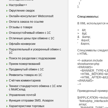
)
Настройки++
);
Округление скидок
Онлайн-консультант Webconsult
Спецсимволы:
Оплата заказа по ссылке
В XML используется 
Отзывы о товаре
< &lt;
Отказоустойчивый обмен с 1С
> &gt;
& &amp;
Отличные цены при обмене с 1С
" &quot;
' &apos;
Офлайн-конверсии
Параллельный и ускоренный обмен с
Спецсимволы следует 
1С
с HTML:
Поиск по разделам с подсказками
<!--askaron.include
Прием пожертвований
showbanner.php
<PARAMS>
Продвинутый обмен с 1С
<BANNER_TYPE>LE
<HTML_BEFORE>&lt;div
Реквизиты товара из 1С
<HTML_AFTER>&lt;br /&
Счётчик комментариев
</PARAMS>
-->
Тюнинг стандартного обмена с 1С или
с МойСклад
Приведенный пример 
Управление почтой
$APPLICATION->Includ
Функция отправки SMS. Аскарон
"/bitrix/php_interface
array(
Характеристики торговых
"BANNER_TYPE" => '