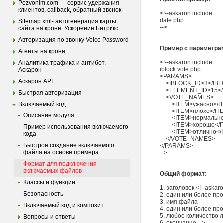
Pozvonim.com — сервис удержания
клиентов, callback, обратный звонок
<!--askaron.include
date.php
Sitemap.xml- автогенерация карты
-->
сайта на кроне. Ускорение Битрикс
Авторизация по звонку Voice Password
Пример с параметра
Агенты на кроне
<!--askaron.include
Аналитика трафика и антибот.
iblock.vote.php
Аскарон
<PARAMS>
Аскарон API
<IBLOCK_ID>3</IBL
<ELEMENT_ID>15</
Быстрая авторизация
<VOTE_NAMES>
Включаемый код
<ITEM>ужасно</I
<ITEM>плохо</IT
Описание модуля
<ITEM>нормально<
<ITEM>хорошо</I
Пример использования включаемого
<ITEM>отлично</I
кода
</VOTE_NAMES>
Быстрое создание включаемого
</PARAMS>
файла на основе примера
-->
Формат для подключения
включаемых файлов
Общий формат:
Классы и функции
1. заголовок <!--askar
Безопасность
2. один или более пр
3. имя файла
Включаемый код и композит
4. один или более пр
5. любое количество 
Вопросы и ответы
6. окончание -->