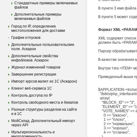
Стандартные примеры включаемых
файлов
В пункте 3 имя файла
Дополнительные примеры
В пункте 5 может сод
включаемых файлов
Город по IP, определение
Формат XML <PARA
местоположения для доставки
График отпусков
XML содержит список 
должен быть <PARAM
Дополнительные пользовательские
поля. Аскарон
Парсер обрабатывает 
Дополнительные свойства
В качестве значения м
инфоблоков. Аскарон
Журнал изменений товаров
Внутри тэга <ITEM> м
Завершение регистрации
Приведенный выше пр
Импорт курсов валют из 1С (Аскарон)
Клиент веб-сервиса 1С
$APPLICATION->Includ
"/bitrix/php_interface/
Контроль доступа по IP
array(
Контроль свободного места и бекапов
"IBLOCK_ID" => "3",
"ELEMENT_ID" => "1
Разные структуры разделов на сайте
"VOTE_NAMES" => ar
и в 1С
0 => "ужасно",
1 => "плохо",
МойСклад. Дополнительный импорт
2 => "нормально",
через API
3 => "хорошо",
Мультирегиональность и
4 => "отлично",
многодоменность
)