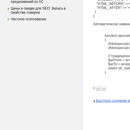
предложений из 1С
"HTML_BEFORE" => '<div
"HTML_AFTER" => '<br
Цены и скидки для SEO. Запись в
)
свойства товаров
);
Честное голосование
Автоматически замени
function special
{
//htmlspecialc
//htmlspecialc
// традицион
$arFrom = array( 
$arTo = array( "
return str_repl
}
0
Быстрое создание в