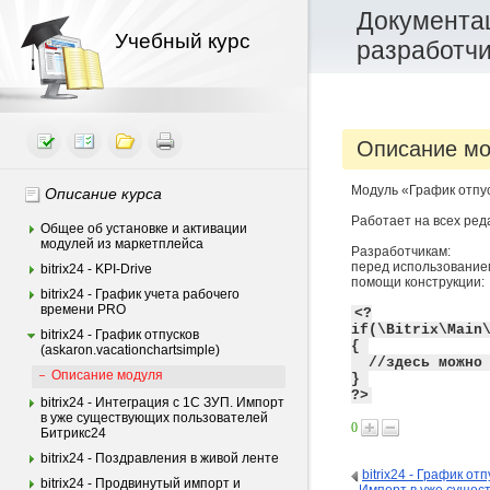
Документац
Учебный курс
разработч
Описание м
Модуль «График отпуск
Описание курса
Работает на всех ред
Общее об установке и активации
модулей из маркетплейса
Разработчикам:
перед использованием
bitrix24 - KPI-Drive
помощи конструкции:
bitrix24 - График учета рабочего
времени PRO
<?
if(\Bitrix\Main
bitrix24 - График отпусков
{
(askaron.vacationchartsimple)
//здесь можно и
Описание модуля
}
?>
bitrix24 - Интеграция c 1С ЗУП. Импорт
в уже существующих пользователей
0
Битрикс24
bitrix24 - Поздравления в живой ленте
bitrix24 - График отп
bitrix24 - Продвинутый импорт и