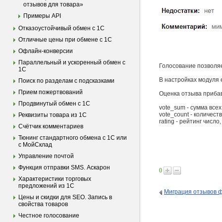
отзывов для товара»
Примеры API
Отказоустойчивый обмен с 1С
Отличные цены при обмене с 1С
Офлайн-конверсии
Параллельный и ускоренный обмен с
Голосование позволяе
1С
В настройках модуля 
Поиск по разделам с подсказками
Прием пожертвований
Оценка отзыва прибав
Продвинутый обмен с 1С
vote_sum - сумма всех
vote_count - количест
Реквизиты товара из 1С
rating - рейтинг числ
Счётчик комментариев
Тюнинг стандартного обмена с 1С или
с МойСклад
Управление почтой
Функция отправки SMS. Аскарон
0
Характеристики торговых
предложений из 1С
Миграция отзывов 
Цены и скидки для SEO. Запись в
свойства товаров
Честное голосование