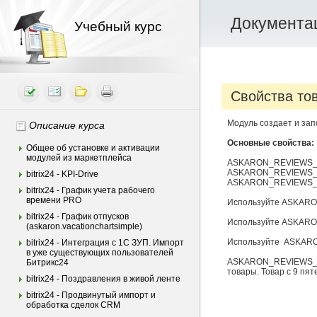
Документац
Учебный курс
Свойства то
Модуль создает и зап
Описание курса
Основные свойства:
Общее об установке и активации
модулей из маркетплейса
ASKARON_REVIEWS_C
ASKARON_REVIEWS_AV
bitrix24 - KPI-Drive
ASKARON_REVIEWS_RA
bitrix24 - График учета рабочего
времени PRO
Используйте ASKARO
bitrix24 - График отпусков
Используйте ASKARO
(askaron.vacationchartsimple)
Используйте ASKARO
bitrix24 - Интеграция c 1С ЗУП. Импорт
в уже существующих пользователей
ASKARON_REVIEWS_R
Битрикс24
товары. Товар с 9 пят
bitrix24 - Поздравления в живой ленте
bitrix24 - Продвинутый импорт и
обработка сделок CRM