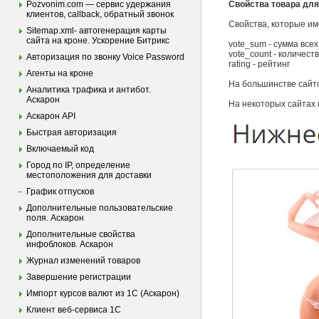
Pozvonim.com — сервис удержания
Свойства товара для
клиентов, callback, обратный звонок
Свойства, которые и
Sitemap.xml- автогенерация карты
сайта на кроне. Ускорение Битрикс
vote_sum - сумма всех
vote_count - количест
Авторизация по звонку Voice Password
rating - рейтинг
Агенты на кроне
На большинстве сайто
Аналитика трафика и антибот.
Аскарон
На некоторых сайтах 
Аскарон API
Быстрая авторизация
Включаемый код
Город по IP, определение
местоположения для доставки
График отпусков
Дополнительные пользовательские
поля. Аскарон
Дополнительные свойства
инфоблоков. Аскарон
Журнал изменений товаров
Завершение регистрации
Импорт курсов валют из 1С (Аскарон)
Клиент веб-сервиса 1С