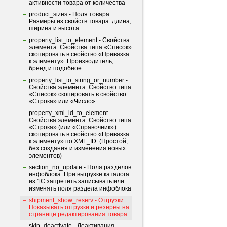
активности товара от количества
product_sizes - Поля товара.
Размеры из свойств товара: длина,
ширина и высота
property_list_to_element - Свойства
элемента. Свойства типа «Список»
скопировать в свойство «Привязка
к элементу». Производитель,
бренд и подобное
property_list_to_string_or_number -
Свойства элемента. Свойство типа
«Список» скопировать в свойство
«Строка» или «Число»
property_xml_id_to_element -
Свойства элемента. Свойство типа
«Строка» (или «Справочник»)
скопировать в свойство «Привязка
к элементу» по XML_ID. (Простой,
без создания и изменения новых
элементов)
section_no_update - Поля разделов
инфоблока. При выгрузке каталога
из 1С запретить записывать или
изменять поля раздела инфоблока
shipment_show_reserv - Отгрузки.
Показывать отгрузки и резервы на
странице редактирования товара
skip_deactivate - Деактивация.