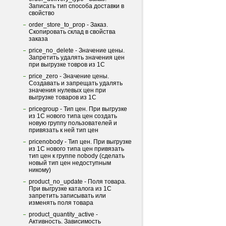
Записать тип способа доставки в
свойство
order_store_to_prop - Заказ.
Скопировать склад в свойства
заказа
price_no_delete - Значение цены.
Запретить удалять значения цен
при выгрузке товров из 1С
price_zero - Значение цены.
Создавать и запрещать удалять
значения нулевых цен при
выгрузке товаров из 1С
pricegroup - Тип цен. При выгрузке
из 1С нового типа цен создать
новую группу пользователей и
привязать к ней тип цен
pricenobody - Тип цен. При выгрузке
из 1С нового типа цен привязать
тип цен к группе nobody (сделать
новый тип цен недоступным
никому)
product_no_update - Поля товара.
При выгрузке каталога из 1С
запретить записывать или
изменять поля товара
product_quantity_active -
Активность. Зависимость