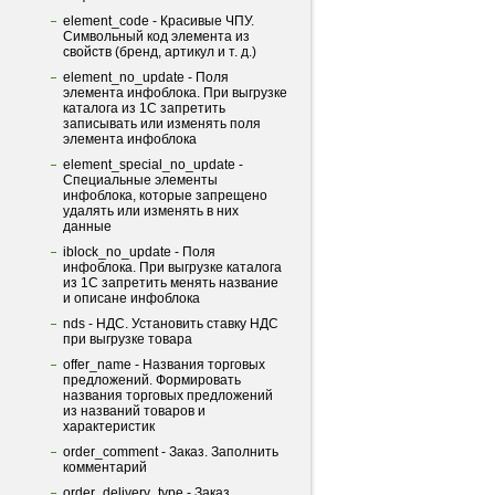
element_code - Красивые ЧПУ.
Символьный код элемента из
свойств (бренд, артикул и т. д.)
element_no_update - Поля
элемента инфоблока. При выгрузке
каталога из 1С запретить
записывать или изменять поля
элемента инфоблока
element_special_no_update -
Специальные элементы
инфоблока, которые запрещено
удалять или изменять в них
данные
iblock_no_update - Поля
инфоблока. При выгрузке каталога
из 1С запретить менять название
и описане инфоблока
nds - НДС. Установить ставку НДС
при выгрузке товара
offer_name - Названия торговых
предложений. Формировать
названия торговых предложений
из названий товаров и
характеристик
order_comment - Заказ. Заполнить
комментарий
order_delivery_type - Заказ.