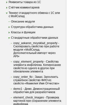
Реквизиты товара из 1С
Счётчик комментариев
Тюнинг стандартного обмена с 1С или
с МойСклад
Описание модуля
Структура обработчика данных
Классы и функции
Стандартные обработчики данных
copy_askaron_moysklad_property -
Скопировать свойство при работе
модуля «МойСклад.
Дополнительный импорт через
API»
copy_element_property - Свойства
элемента инфоблока. Копиросание
свойств из одного в другое при
обновлении элемента
copy_order_fio - Заказ. Заполнить
служебное свойство ФИО из
свойств «Фамилия Имя Отчество»
demo1 - Демо. Демонстрационный
обработчик для разработчиков
element_check_images - Проверка
картинок при сохранении элемента
инфоблока