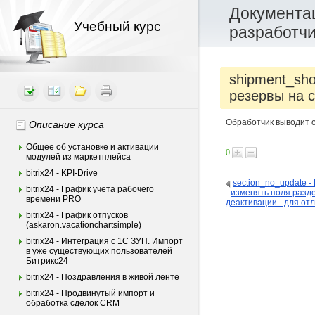
Документац
Учебный курс
разработч
shipment_sho
резервы на 
Обработчик выводит о
Описание курса
Общее об установке и активации
0
модулей из маркетплейса
bitrix24 - KPI-Drive
section_no_update -
bitrix24 - График учета рабочего
изменять поля разд
времени PRO
деактивации - для от
bitrix24 - График отпусков
(askaron.vacationchartsimple)
bitrix24 - Интеграция c 1С ЗУП. Импорт
в уже существующих пользователей
Битрикс24
bitrix24 - Поздравления в живой ленте
bitrix24 - Продвинутый импорт и
обработка сделок CRM