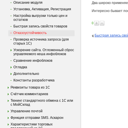
Описание модуля
Два широко применяем
Установка, Активация, Регистрация
Интересно бывает пос
Настройка выгрузки только цен и
остатков
0
Быстрая запись свойств товаров
Отказоустойчивость
Быстрая запись сво
Проверка источника запроса (для
старых 1С)
Ускорение сайта. Отложенный сброс
управляемого кеша инфоблоков
Сравнение инфоблоков
Отладка
Дополнительно
Константы разработчика
Реквизиты товара из 1С
Счётчик комментариев
Тюнинг стандартного обмена с 1С или
с МойСклад
Управление почтой
Функция отправки SMS. Аскарон
Характеристики торговых