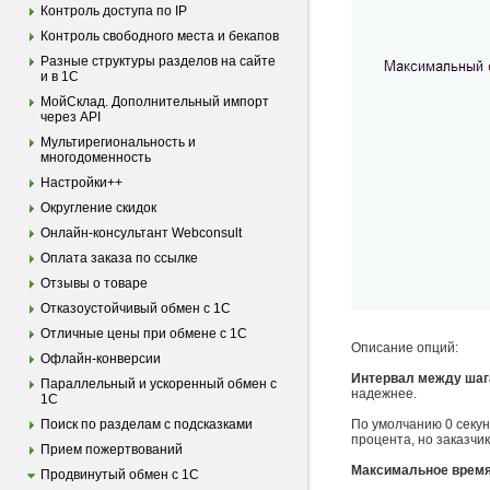
Контроль доступа по IP
Контроль свободного места и бекапов
Разные структуры разделов на сайте
и в 1С
МойСклад. Дополнительный импорт
через API
Мультирегиональность и
многодоменность
Настройки++
Округление скидок
Онлайн-консультант Webconsult
Оплата заказа по ссылке
Отзывы о товаре
Отказоустойчивый обмен с 1С
Отличные цены при обмене с 1С
Описание опций:
Офлайн-конверсии
Интервал между шага
Параллельный и ускоренный обмен с
надежнее.
1С
Поиск по разделам с подсказками
По умолчанию 0 секун
процента, но заказчи
Прием пожертвований
Максимальное время
Продвинутый обмен с 1С