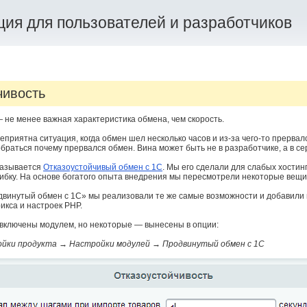
ия для пользователей и разработчиков
чивость
 не менее важная характеристика обмена, чем скорость.
еприятна ситуация, когда обмен шел несколько часов и из-за чего-то прервал
браться почему прервался обмен. Вина может быть не в разработчике, а в сер
называется
Отказоустойчивый обмен с 1С
. Мы его сделали для слабых хостинг
ибку. На основе богатого опыта внедрения мы пересмотрели некоторые вещи
двинутый обмен с 1С» мы реализовали те же самые возможности и добавили
икса и настроек PHP.
 включены модулем, но некоторые — вынесены в опции:
йки продукта →
Настройки модулей →
Продвинутый обмен с 1С