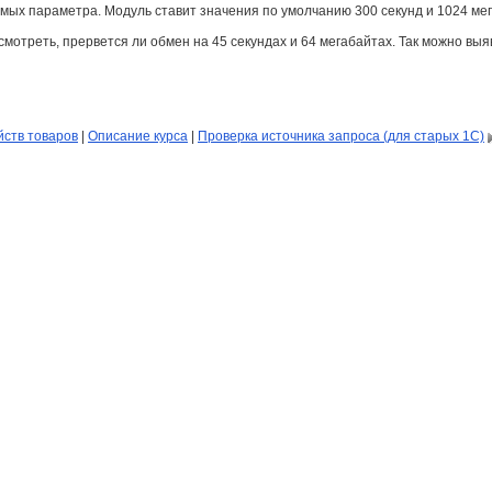
ых параметра. Модуль ставит значения по умолчанию 300 секунд и 1024 мег
мотреть, прервется ли обмен на 45 секундах и 64 мегабайтах. Так можно вы
йств товаров
|
Описание курса
|
Проверка источника запроса (для старых 1С)