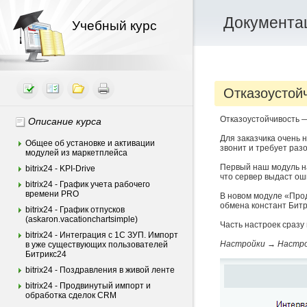
Документац
Учебный курс
Отказоустой
Отказоустойчивость —
Описание курса
Для заказчика очень н
Общее об установке и активации
звонит и требует разо
модулей из маркетплейса
Первый наш модуль 
bitrix24 - KPI-Drive
что сервер выдаст ош
bitrix24 - График учета рабочего
времени PRO
В новом модуле «Про
обмена констант Битр
bitrix24 - График отпусков
(askaron.vacationchartsimple)
Часть настроек сразу
bitrix24 - Интеграция c 1С ЗУП. Импорт
Настройки →
Настро
в уже существующих пользователей
Битрикс24
bitrix24 - Поздравления в живой ленте
bitrix24 - Продвинутый импорт и
обработка сделок CRM