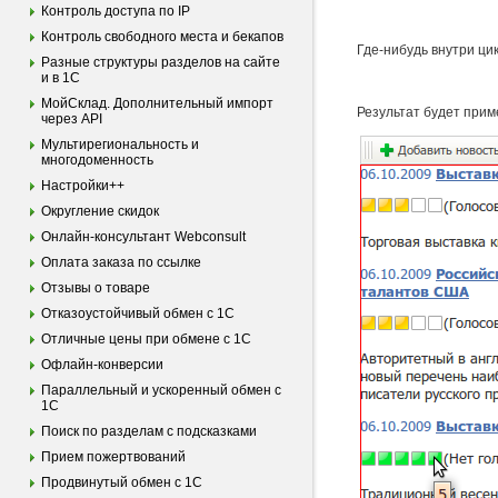
Контроль доступа по IP
Контроль свободного места и бекапов
Где-нибудь внутри ци
Разные структуры разделов на сайте
и в 1С
МойСклад. Дополнительный импорт
Результат будет прим
через API
Мультирегиональность и
многодоменность
Настройки++
Округление скидок
Онлайн-консультант Webconsult
Оплата заказа по ссылке
Отзывы о товаре
Отказоустойчивый обмен с 1С
Отличные цены при обмене с 1С
Офлайн-конверсии
Параллельный и ускоренный обмен с
1С
Поиск по разделам с подсказками
Прием пожертвований
Продвинутый обмен с 1С