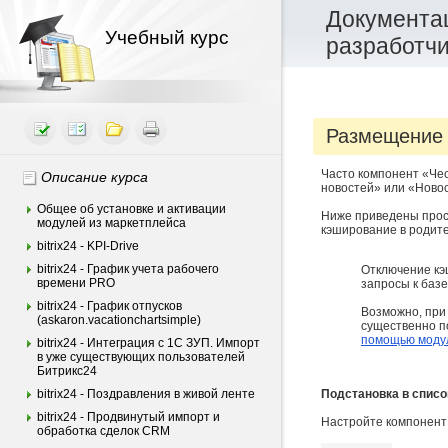
Документац
Учебный курс
разработч
Размещение 
Часто компонент «Чес
Описание курса
новостей» или «Новос
Общее об установке и активации
Ниже приведены прос
модулей из маркетплейса
кэширование в родит
bitrix24 - KPI-Drive
bitrix24 - График учета рабочего
Отключение кэ
времени PRO
запросы к базе
bitrix24 - График отпусков
Возможно, при
(askaron.vacationchartsimple)
существенно п
помощью моду
bitrix24 - Интеграция c 1С ЗУП. Импорт
в уже существующих пользователей
Битрикс24
bitrix24 - Поздравления в живой ленте
Подстановка в список
bitrix24 - Продвинутый импорт и
Настройте компонент 
обработка сделок CRM