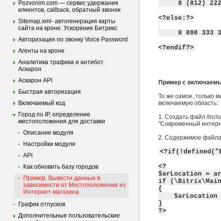
Pozvonim.com — сервис удержания
8 (812) 22
клиентов, callback, обратный звонок
<?else:?>
Sitemap.xml- автогенерация карты
сайта на кроне. Ускорение Битрикс
8 800 333 
Авторизация по звонку Voice Password
<?endif?>
Агенты на кроне
Аналитика трафика и антибот.
Аскарон
Аскарон API
Пример с включаем
Быстрая авторизация
То же самое, только 
Включаемый код
включаемую область:
Город по IP, определение
1. Создать файл /inc
местоположения для доставки
"Современный интерн
Описание модуля
2. Содержимое файла
Настройки модуля
<?if(!defined("
API
<?
Как обновить базу городов
$arLocation = a
Пример. Вывести данные в
if (\Bitrix\Mai
зависимости от Местоположения из
{
Интернет-магазина
$arLocation = 
}
График отпусков
?>
Дополнительные пользовательские