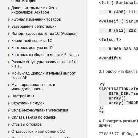
поля. Аскарон
<?if ( $arLocat
Дополнительные свойства
8 (495) 111 
инфоблоков. Аскарон
Журнал изменений товаров
<?elseif ( $arL
Завершение регистрации
8 (812) 222 
Импорт курсов валют из 1С (Аскарон)
<?else:?>
Клиент веб-сервиса 1С
Контроль доступа по IP
8 800 333 33
Контроль свободного места и бекапов
<?endif?>
Разные структуры разделов на сайте
и в 1С
3. Подключить файл в
МойСклад. Дополнительный импорт
через API
<?
Мультирегиональность и
многодоменность
$APPLICATION->I
SITE_DIR."incl
Настройки++
array(),
array( "MODE"
Округление скидок
);
Онлайн-консультант Webconsult
?>
Оплата заказа по ссылке
4. Проверить разные 
Отзывы о товаре
другие:
Отказоустойчивый обмен с 1С
77.88.55.77 - IP Янде