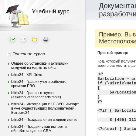
Документац
Учебный курс
разработч
Пример. Выв
Местоположе
Простой пример:
Описание курса
Код, который получае
Общее об установке и активации
можно разместить где
модулей из маркетплейса
<?
bitrix24 - KPI-Drive
$arLocation = a
bitrix24 - График учета рабочего
if (\Bitrix\Mai
времени PRO
{
$arLocatio
bitrix24 - График отпусков
}
(askaron.vacationchartsimple)
?>
bitrix24 - Интеграция c 1С ЗУП. Импорт
в уже существующих пользователей
<?if ( $arLocat
Битрикс24
bitrix24 - Поздравления в живой ленте
8 (495) 11
bitrix24 - Продвинутый импорт и
<?elseif ( $arL
обработка сделок CRM