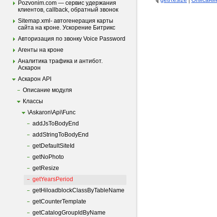
getResize
|
Описание
Pozvonim.com — сервис удержания
клиентов, callback, обратный звонок
Sitemap.xml- автогенерация карты
сайта на кроне. Ускорение Битрикс
Авторизация по звонку Voice Password
Агенты на кроне
Аналитика трафика и антибот.
Аскарон
Аскарон API
Описание модуля
Классы
\Askaron\Api\Func
addJsToBodyEnd
addStringToBodyEnd
getDefaultSiteId
getNoPhoto
getResize
getYearsPeriod
getHiloadblockClassByTableName
getCounterTemplate
getCatalogGroupIdByName