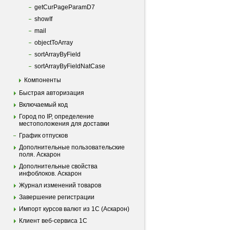
getCurPageParamD7
showIf
mail
objectToArray
sortArrayByField
sortArrayByFieldNatCase
Компоненты
Быстрая авторизация
Включаемый код
Город по IP, определение
местоположения для доставки
График отпусков
Дополнительные пользовательские
поля. Аскарон
Дополнительные свойства
инфоблоков. Аскарон
Журнал изменений товаров
Завершение регистрации
Импорт курсов валют из 1С (Аскарон)
Клиент веб-сервиса 1С