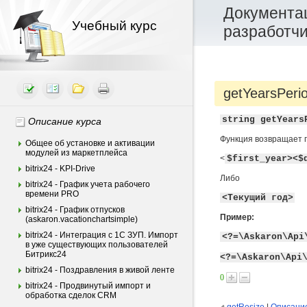
Документац
Учебный курс
разработч
getYearsPeri
string getYears
Описание курса
Функция возвращает 
Общее об установке и активации
модулей из маркетплейса
<
$first_year><$
bitrix24 - KPI-Drive
Либо
bitrix24 - График учета рабочего
времени PRO
<Текущий год>
bitrix24 - График отпусков
Пример:
(askaron.vacationchartsimple)
bitrix24 - Интеграция c 1С ЗУП. Импорт
<?=\Askaron\Api
в уже существующих пользователей
Битрикс24
<?=\Askaron\Api
bitrix24 - Поздравления в живой ленте
0
bitrix24 - Продвинутый импорт и
обработка сделок CRM