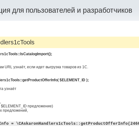
ия для пользователей и разработчиков
lers1cTools
s1cTools::IsCatalogImport();
м URL узнаёт, если идет выгрузка товаров из 1С.
ers1cTools::getProductOfferInfo( $ELEMENT_ID );
та узнаёт
,
и $ELEMENT_ID предложение)
ых предложений,
Info = \CAskaronHandlers1cTools::getProductOfferInfo(246