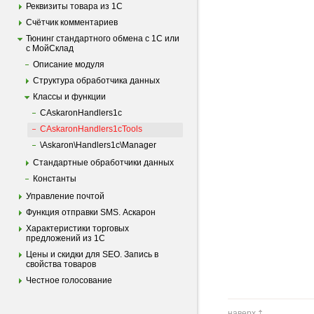
Реквизиты товара из 1С
Счётчик комментариев
Тюнинг стандартного обмена с 1С или
с МойСклад
Описание модуля
Структура обработчика данных
Классы и функции
CAskaronHandlers1c
CAskaronHandlers1cTools
\Askaron\Handlers1c\Manager
Стандартные обработчики данных
Константы
Управление почтой
Функция отправки SMS. Аскарон
Характеристики торговых
предложений из 1С
Цены и скидки для SEO. Запись в
свойства товаров
Честное голосование
наверх