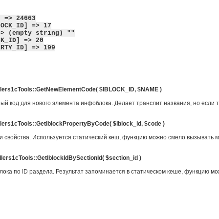
=> 24663
CK_ID] => 17
(empty string) ""
_ID] => 20
TY_ID] => 199
dlers1cTools::GetNewElementCode( $IBLOCK_ID, $NAME )
й код для нового элемента инфоблока. Делает транслит названия, но если так
lers1cTools::
GetIblockPropertyByCode( $iblock_id, $code )
 свойства. Используется статический кеш, функцию можно смело вызывать мн
rs1cTools::GetIblockIdBySectionId( $section_id )
ока по ID раздела. Результат запоминается в статическом кеше, функцию мо