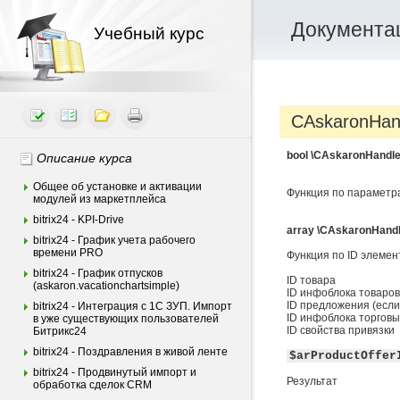
Документац
Учебный курс
CAskaronHand
bool
\CAskaronHandler
Описание курса
Общее об установке и активации
Функция по параметра
модулей из маркетплейса
bitrix24 - KPI-Drive
array \CAskaronHandl
bitrix24 - График учета рабочего
времени PRO
Функция по ID элемен
bitrix24 - График отпусков
ID товара
(askaron.vacationchartsimple)
ID инфоблока товаров
ID предложения (есл
bitrix24 - Интеграция c 1С ЗУП. Импорт
ID инфоблока торгов
в уже существующих пользователей
ID свойства привязки
Битрикс24
bitrix24 - Поздравления в живой ленте
$arProductOffer
bitrix24 - Продвинутый импорт и
Результат
обработка сделок CRM