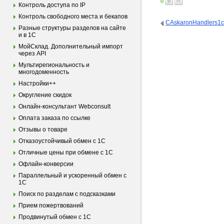
0
Контроль доступа по IP
Контроль свободного места и бекапов
CAskaronHandlers1c
Разные структуры разделов на сайте
и в 1С
МойСклад. Дополнительный импорт
через API
Мультирегиональность и
многодоменность
Настройки++
Округление скидок
Онлайн-консультант Webconsult
Оплата заказа по ссылке
Отзывы о товаре
Отказоустойчивый обмен с 1С
Отличные цены при обмене с 1С
Офлайн-конверсии
Параллельный и ускоренный обмен с
1С
Поиск по разделам с подсказками
Прием пожертвований
Продвинутый обмен с 1С