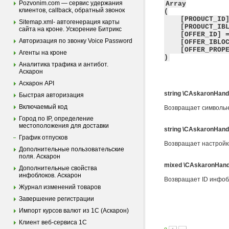
Pozvonim.com — сервис удержания
Array
клиентов, callback, обратный звонок
(
[PRODUCT_ID] 
Sitemap.xml- автогенерация карты
[PRODUCT_IBLO
сайта на кроне. Ускорение Битрикс
[OFFER_ID] => 
Авторизация по звонку Voice Password
[OFFER_IBLOCK
[OFFER_PROPER
Агенты на кроне
)
Аналитика трафика и антибот.
Аскарон
Аскарон API
string \CAskaronHan
Быстрая авторизация
Включаемый код
Возвращает символьны
Город по IP, определение
местоположения для доставки
string \CAskaronHand
График отпусков
Возвращает настройки
Дополнительные пользовательские
поля. Аскарон
mixed \CAskaronHandle
Дополнительные свойства
инфоблоков. Аскарон
Возвращает ID инфобл
Журнал изменений товаров
Завершение регистрации
Импорт курсов валют из 1С (Аскарон)
Клиент веб-сервиса 1С