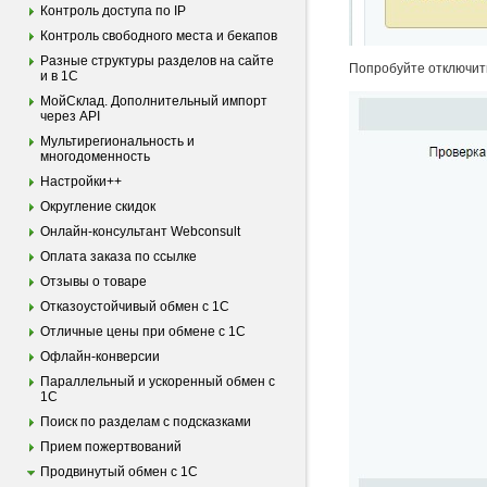
Контроль доступа по IP
Контроль свободного места и бекапов
Разные структуры разделов на сайте
Попробуйте отключить
и в 1С
МойСклад. Дополнительный импорт
через API
Мультирегиональность и
многодоменность
Настройки++
Округление скидок
Онлайн-консультант Webconsult
Оплата заказа по ссылке
Отзывы о товаре
Отказоустойчивый обмен с 1С
Отличные цены при обмене с 1С
Офлайн-конверсии
Параллельный и ускоренный обмен с
1С
Поиск по разделам с подсказками
Прием пожертвований
Продвинутый обмен с 1С