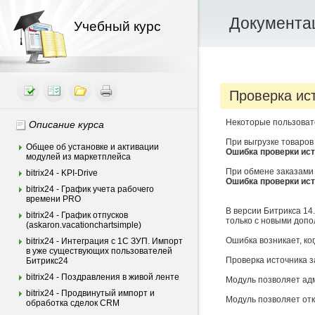
Документац
Учебный курс
Проверка ист
Некоторые пользоват
Описание курса
При выгрузке товаров
Общее об установке и активации
Ошибка проверки ист
модулей из маркетплейса
При обмене заказами
bitrix24 - KPI-Drive
Ошибка проверки ист
bitrix24 - График учета рабочего
времени PRO
В версии Битрикса 14
bitrix24 - График отпусков
только с новыми допо
(askaron.vacationchartsimple)
Ошибка возникает, ко
bitrix24 - Интеграция c 1С ЗУП. Импорт
в уже существующих пользователей
Проверка источника з
Битрикс24
bitrix24 - Поздравления в живой ленте
Модуль позволяет адм
bitrix24 - Продвинутый импорт и
Модуль позволяет отк
обработка сделок CRM