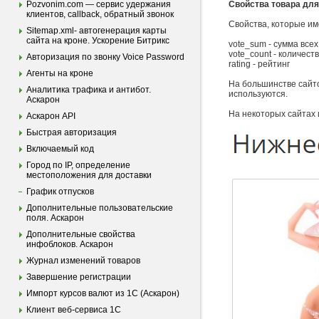
Pozvonim.com — сервис удержания
Свойства товара для
клиентов, callback, обратный звонок
Свойства, которые и
Sitemap.xml- автогенерация карты
сайта на кроне. Ускорение Битрикс
vote_sum - сумма всех
vote_count - количест
Авторизация по звонку Voice Password
rating - рейтинг
Агенты на кроне
На большинстве сайто
Аналитика трафика и антибот.
используются.
Аскарон
На некоторых сайтах 
Аскарон API
Быстрая авторизация
Включаемый код
Город по IP, определение
местоположения для доставки
График отпусков
Дополнительные пользовательские
поля. Аскарон
Дополнительные свойства
инфоблоков. Аскарон
Журнал изменений товаров
Завершение регистрации
Импорт курсов валют из 1С (Аскарон)
Клиент веб-сервиса 1С