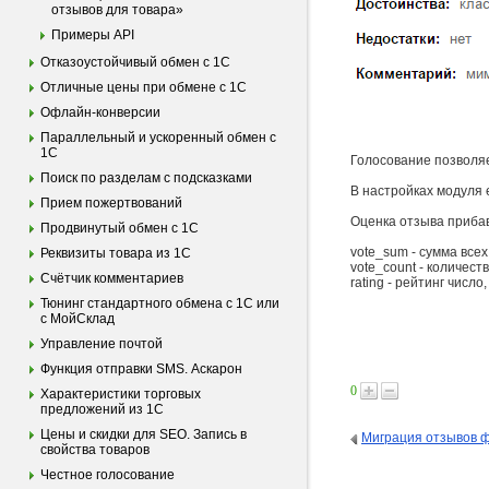
отзывов для товара»
Примеры API
Отказоустойчивый обмен с 1С
Отличные цены при обмене с 1С
Офлайн-конверсии
Параллельный и ускоренный обмен с
1С
Голосование позволяе
Поиск по разделам с подсказками
В настройках модуля 
Прием пожертвований
Оценка отзыва прибав
Продвинутый обмен с 1С
vote_sum - сумма всех
Реквизиты товара из 1С
vote_count - количест
Счётчик комментариев
rating - рейтинг числ
Тюнинг стандартного обмена с 1С или
с МойСклад
Управление почтой
Функция отправки SMS. Аскарон
0
Характеристики торговых
предложений из 1С
Цены и скидки для SEO. Запись в
Миграция отзывов 
свойства товаров
Честное голосование