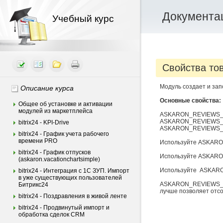
Документац
Учебный курс
Свойства то
Модуль создает и зап
Описание курса
Основные свойства:
Общее об установке и активации
модулей из маркетплейса
ASKARON_REVIEWS_C
ASKARON_REVIEWS_AV
bitrix24 - KPI-Drive
ASKARON_REVIEWS_RA
bitrix24 - График учета рабочего
времени PRO
Используйте ASKARO
bitrix24 - График отпусков
Используйте ASKARO
(askaron.vacationchartsimple)
Используйте ASKARO
bitrix24 - Интеграция c 1С ЗУП. Импорт
в уже существующих пользователей
ASKARON_REVIEWS_R
Битрикс24
лучше позволяет отсо
bitrix24 - Поздравления в живой ленте
bitrix24 - Продвинутый импорт и
обработка сделок CRM